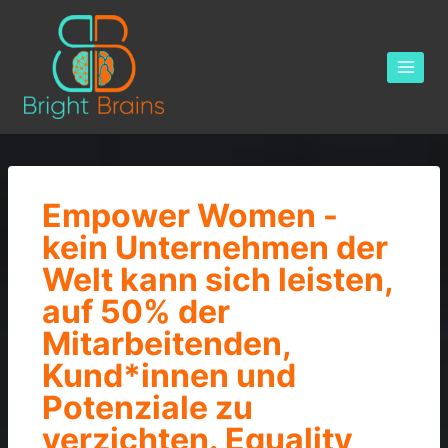
Empower Women -
kein Unternehmen der
Welt kann sich leisten,
auf 50% der
Mitarbeitenden,
Kund*innen und
Potenziale zu
verzichten. Equality